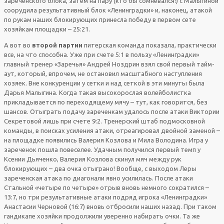
зареченского блока, затем на пару (кто бы сомневался!) с Малыгиной
соорудила результативный блок «Ленинградки» и, наконец, атакой
по рукам наших блокирующих принесла победу в первом сете
хозяйкам площадки – 25:21.
А вот во
второй партии
питерская команда показала, практически
все, на что способна. Уже при счете 5:1 в пользу «Ленинградки»
главный тренер «Заречья» Андрей Ноздрин взял свой первый тайм-
аут, который, впрочем, не остановил масштабного наступления
хозяек. Вне конкуренции у сетки и над сеткой в эти минуты была
Дарья Малыгина. Когда такая высокорослая волейболистка
прикладывается по переходящему мячу – тут, как говорится, без
шансов. Отыграть подачу зареченкам удалось после атаки Виктории
Секретовой лишь при счете 9:2. Тренерский штаб подмосковной
команды, в поисках усиления атаки, отреагировал двойной заменой –
на площадке появились Валерия Козлова и Мила Володина. Игра у
зареченок пошла повеселее. Удачным получился первый темп у
Ксении Дьяченко, Валерия Козлова скинул мяч между рук
блокирующих – два очка отыграно! Вообще, с выходом Леры
зареченская атака по диагонали явно усилилась. После атаки
Стальной «четыре по четыре» отрыв вновь немного сократился –
13:7, но три результативные атаки подряд игрока «Ленинградки»
Анастасии Черновой (16:7) вновь отбросили наших назад. При таком
гандикапе хозяйки продолжили уверенно набирать очки. Та же