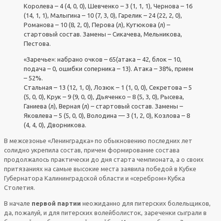
Королева – 4 (4, 0, 0), Шевченко – 3 (1, 1, 1), Чернова – 16
(14, 1, 1), Малыгина – 10 (7, 3, 0), Гарелик – 24 (22, 2, 0),
Романова – 10 (8, 2, 0), Перова (л), Кутюкова (л) –
стартовый состав. Замены – Сикачева, Мельникова,
Пестова.
«Заречье»: набрано очков – 65(атака – 42, блок – 10,
подача – 0, ошибки соперника – 13). Атака – 38%, прием
– 52%.
Стальная – 13 (12, 1, 0), Лозюк – 1 (1, 0, 0), Секретова – 5
(5, 0, 0), Крук – 9 (9, 0, 0), Дьяченко – 8 (5, 3, 0), Рысева,
Ганиева (л), Верная (л) – стартовый состав. Замены –
Яковлева – 5 (5, 0, 0), Володина — 3 (1, 2, 0), Козлова – 8
(4, 4, 0), Дворникова.
В межсезонье «Ленинградка» по обыкновению последних лет
солидно укрепила состав, причем формирование состава
продолжалось практически до дня старта чемпионата, а о своих
притязаниях на самые высокие места заявила победой в Кубке
Губернатора Калининградской области и «серебром» Кубка
Столетия.
В начале
первой партии
неожиданно для питерских болельщиков,
да, пожалуй, и для питерских волейболисток, зареченки сыграли в