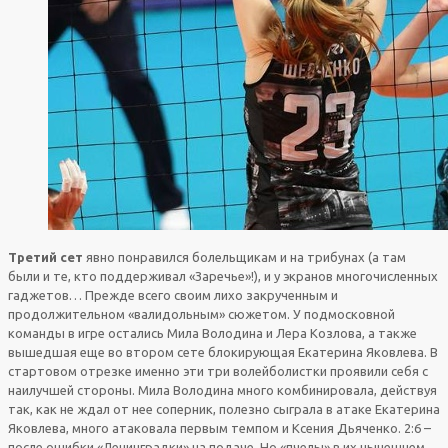
Третий сет
явно понравился болельщикам и на трибунах (а там
были и те, кто поддерживал «Заречье»!), и у экранов многочисленных
гаджетов… Прежде всего своим лихо закрученным и
продолжительном «валидольным» сюжетом. У подмосковной
команды в игре остались Мила Володина и Лера Козлова, а также
вышедшая еще во втором сете блокирующая Екатерина Яковлева. В
стартовом отрезке именно эти три волейболистки проявили себя с
наилучшей стороны. Мила Володина много комбинировала, действуя
так, как не ждал от нее соперник, полезно сыграла в атаке Екатерина
Яковлева, много атаковала первым темпом и Ксения Дьяченко. 2:6 –
после ошибки «Ленинградки» на подаче. Но «пчелы» в их нынешнем