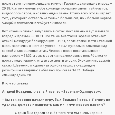
после атаки по переходящему мячу от Гарелик даже вышла вперед –
29:28. К этому моменту обе команды исчерпали лимит тайм-аутов,
видеопросмотров, а хозяйки еще и замен. Стало ясно, что выиграет
тот, у которого осталось не только больше сил, но и больше нервов,
эмоций и психологической устойчивости.
Вот «пчелы» словно запутались в сотах, послали мяч в аут и вывели
вперед «Заречье» — 30:31. Все та же Анастасия Гарелик отвечает
атакой между рук блокирующих – 31:31, после атаки Насти Стальной
вновь зареченки в шаге от успеха – 31:32. Буквально зависшая над
сеткой и завершившая атаку Чернова вновь восстанавливает
равновесие – 32:32, а вслед за этим подмосковные волейболистки
просто недотерпели, отдав все силы и эмоции. Блок ленинградской
связки Шевченко и курьезная ошибка наших в следующем
розыгрыше завершают «баланс» при счете 34:32. Победа
«Ленинградки» 3:0.
Кто что сказал
Андрей Ноздрин, главный тренер «Заречья-Одинцово»:
– Вы так хорошо начали игру, был большой отрыв. Почему не
удалось дожать и выиграть как минимум первую партию?
– Отрыв был сделан за счёт того, что мы очень хорошо