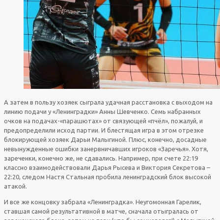
А затем в пользу хозяек сыграла удачная расстановка с выходом на
линию подачи у «Ленинградки» Анны Шевченко. Семь набранных
очков на подачах-«парашютах» от связующей «пчёл», пожалуй, и
предопределили исход партии. И блестящая игра в этом отрезке
блокирующей хозяек Дарьи Малыгиной. Плюс, конечно, досадные
невынужденные ошибки занервничавших игроков «Заречья». Хотя,
зареченки, конечно же, не сдавались. Например, при счете 22:19
классно взаимодействовали Дарья Рысева и Виктория Секретова –
22:20, следом Настя Стальная пробила ленинградский блок высокой
атакой.
И все же концовку забрала «Ленинградка». Неугомонная Гарелик,
ставшая самой результативной в матче, сначала отыгралась от