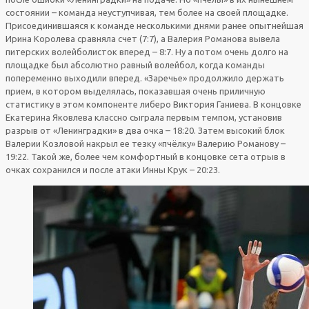
состоянии – команда неуступчивая, тем более на своей площадке.
Присоединившаяся к команде несколькими днями ранее опытнейшая
Ирина Королева сравняла счет (7:7), а Валерия Романова вывела
питерских волейболисток вперед – 8:7. Ну а потом очень долго на
площадке был абсолютно равный волейбол, когда команды
попеременно выходили вперед. «Заречье» продолжило держать
прием, в котором выделялась, показавшая очень приличную
статистику в этом компоненте либеро Виктория Ганиева. В концовке
Екатерина Яковлева классно сыграла первым темпом, установив
разрыв от «Ленинградки» в два очка – 18:20. Затем высокий блок
Валерии Козловой накрыл ее тезку «пчёлку» Валерию Романову –
19:22. Такой же, более чем комфортный в концовке сета отрыв в
очках сохранился и после атаки Инны Крук – 20:23.