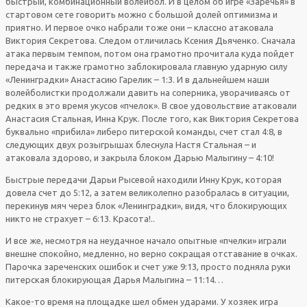
быстрый, комбинационный волейбол. И в целом об игре «Заречья» в
стартовом сете говорить можно с большой долей оптимизма и
приятно. И первое очко набрали тоже они – классно атаковала
Виктория Секретова. Следом отличилась Ксения Дьяченко. Сначала
атака первым темпом, потом она грамотно прочитала куда пойдет
передача и также грамотно заблокировала главную ударную силу
«Ленинградки» Анастасию Гарелик – 1:3. И в дальнейшем наши
волейболистки продолжали давить на соперника, уворачиваясь от
редких в это время укусов «пчелок». В свое удовольствие атаковали
Анастасия Стальная, Инна Крук. После того, как Виктория Секретова
буквально «прибила» либеро питерской команды, счет стал 4:8, в
следующих двух розыгрышах блеснула Настя Стальная – и
атаковала здорово, и закрыла блоком Дарью Малыгину – 4:10!
Быстрые передачи Дарьи Рысевой находили Инну Крук, которая
довела счет до 5:12, а затем великолепно разобралась в ситуации,
перекинув мяч через блок «Ленинградки», видя, что блокирующих
никто не страхует – 6:13. Красота!..
И все же, несмотря на неудачное начало опытные «пчелки» играли
внешне спокойно, медленно, но верно сокращая отставание в очках.
Парочка зареченских ошибок и счет уже 9:13, просто подняла руки
питерская блокирующая Дарья Малыгина – 11:14…
Какое-то время на площадке шел обмен ударами. У хозяек игра