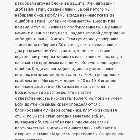
разобрали игру на блоке и в защите «Ленинградки».
Добавили атаку с задней линии. За счёт этого мы
набирали очки. Проблемы всегда начинаются из-за
ошибок в атаке. Соперник «снимается», выходит на
подачу, и тут мы начинаем пробуксовывать. На данный
момент очень часто у нас выпадает второй доигровщик
либо диагональный игрок. Если суммарно у соперника
три лидера набирают 50 очков, у нас, к сожалению, в
два раза меньше. Очень важно, чтобы мы искали
внутренние резервы забивать на высоких мячах, когда
начинаются проблемы на приёме. Конечно, еще глупые
ошибки. Когда ленинградки подавали укороченные
подачи, мы не могли долго «сняться». На тренировках
проблем нет. Мы можем довести 10 из 10. В игре мы
начинаем дёргаться. Пока нам не хватает опыта.
Возможно,надо распределять на сетке
ответственность. Рисковать. То,чего мы пока не умеем.
Если другие команды сразу определяются с
блокированием лидера соперника, плотно закрывая
стык, то у нас в стык сегодня залетело всё. Мы
пытаемся объять необъятное. Мы снимаемся на
плотном стыке, а игроки «Ленинградки» забивают в
открытые стыки. Надо всем перетерпеть. Со временем
все излечится.