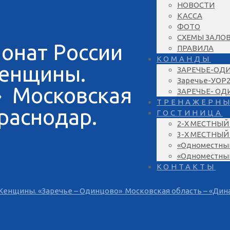
НОВОСТИ
КАССА
ФОТО
СХЕМЫ ЗАЛО
онат России
ПРАВИЛА
КОМАНДЫ
Женщины.
ЗАРЕЧЬЕ-ОД
Заречье-УОР
» Московская
ЗАРЕЧЬЕ- О
ТРЕНАЖЕРН
раснодар.
ГОСТИНИЦА
2-Х МЕСТНЫЙ
3-Х МЕСТНЫЙ
«Одноместны
«Одноместны
КОНТАКТЫ
Женщины. «Заречье – Одинцово» Московская область – «Динам