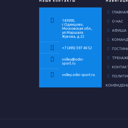
Наши контакты
Навигаци
ГЛАВНА
143000,
О НАС
г.Одинцово,
Московская обл.,
АФИША
ул.Маршала
Жукова, д.22
КОМАН
+7 (495) 597 40 52
ГОСТИН
ТРЕНАЖ
volley@odin-
sport.ru
КОНТАК
volley.odin-sport.ru
ПОЛИТИ
КОНФИДЕН