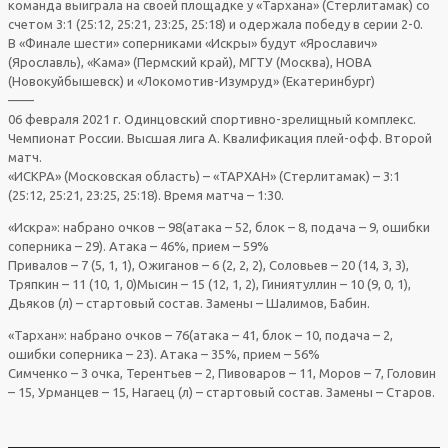
команда выиграла на своей площадке у «Тархана» (Стерлитамак) со
счетом 3:1 (25:12, 25:21, 23:25, 25:18) и одержала победу в серии 2-0.
В «Финале шести» соперниками «Искры» будут «Ярославич»
(Ярославль), «Кама» (Пермский край), МГТУ (Москва), НОВА
(Новокуйбышевск) и «Локомотив-Изумруд» (Екатеринбург)
——
06 февраля 2021 г. Одинцовский спортивно-зрелищный комплекс.
Чемпионат России. Высшая лига А. Квалификация плей-офф. Второй
матч.
«ИСКРА» (Московская область) – «ТАРХАН» (Стерлитамак) – 3:1
(25:12, 25:21, 23:25, 25:18). Время матча – 1:30.
«Искра»: набрано очков – 98(атака – 52, блок – 8, подача – 9, ошибки
соперника – 29). Атака – 46%, прием – 59%
Привалов – 7 (5, 1, 1), Ожиганов – 6 (2, 2, 2), Соловьев – 20 (14, 3, 3),
Тряпкин – 11 (10, 1, 0)Мысин – 15 (12, 1, 2), Гиниятуллин – 10 (9, 0, 1),
Дьяков (л) – стартовый состав. Замены – Шалимов, Бабин.
«Тархан»: набрано очков – 76(атака – 41, блок – 10, подача – 2,
ошибки соперника – 23). Атака – 35%, прием – 56%
Симченко – 3 очка, Терентьев – 2, Пивоваров – 11, Моров – 7, Головин
– 15, Урманцев – 15, Нагаец (л) – стартовый состав. Замены – Старов.