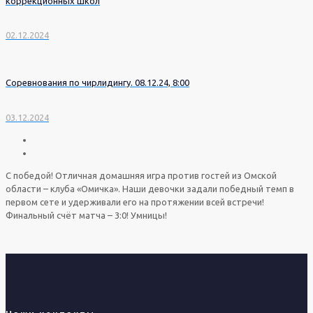
коррекционных школ
02.12.2024
Соревнования по чирлидингу. 08.12.24, 8:00
03.12.2024
С победой! Отличная домашняя игра против гостей из Омской
области – клуба «Омичка». Наши девочки задали победный темп в
первом сете и удерживали его на протяжении всей встречи!
Финальный счёт матча – 3:0! Умницы!