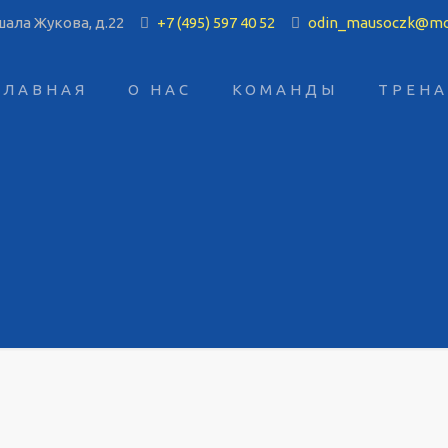
ала Жукова, д.22
+7 (495) 597 40 52
odin_mausoczk@mo
ГЛАВНАЯ
О НАС
КОМАНДЫ
ТРЕН