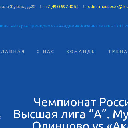
ала Жукова, д.22
+7 (495) 597 40 52
odin_mausoczk@mo
ГЛАВНАЯ
О НАС
КОМАНДЫ
ТРЕН
Чемпионат Росс
Высшая лига “А”. М
0
Одинцово vs «А